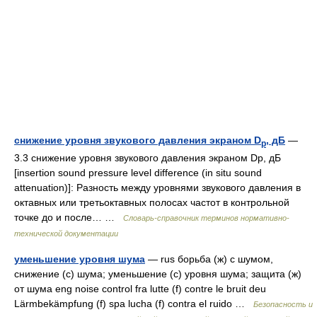
снижение уровня звукового давления экраном D
, дБ
—
p
3.3 снижение уровня звукового давления экраном Dp, дБ
[insertion sound pressure level difference (in situ sound
attenuation)]: Разность между уровнями звукового давления в
октавных или третьоктавных полосах частот в контрольной
точке до и после… …
Словарь-справочник терминов нормативно-
технической документации
уменьшение уровня шума
— rus борьба (ж) с шумом,
снижение (с) шума; уменьшение (с) уровня шума; защита (ж)
от шума eng noise control fra lutte (f) contre le bruit deu
Lärmbekämpfung (f) spa lucha (f) contra el ruido …
Безопасность и