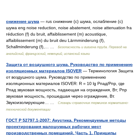
снижение шума
— rus снижение (с) шума, ослабление (с)
шума eng noise reduction, noise abatement, noise attenuation fra
réduction (f) du bruit, affaiblissement (m) acoustique,
affaiblissement (m) du bruit deu Lärmminderung (f),
Schallminderung (f),… …
Безопасность и гигиена труда. Перевод на
английский, французский, немецкий, испанский языки
Защита от воздушного шума. Руководство по применению
изоляционных материалов ISOVER
— Терминология Защита
от воздушного шума. Руководство по применению
изоляционных материалов ISOVER: R = 10 lg Рпад/Рпр, где
Рпад звуковая мощность, падающая на ограждения, Вт; Рпр
звуковая мощность, прошедшая через ограждение, Вт.
Звукоизолирующие… …
Словарь-справочник терминов нормативно-
технической документации
ГОСТ Р 52797.1-2007: Акустика. Рекомендуемые методы
проектирования малошумных рабочих мест
производственных помещений. Часть 1. Принципы