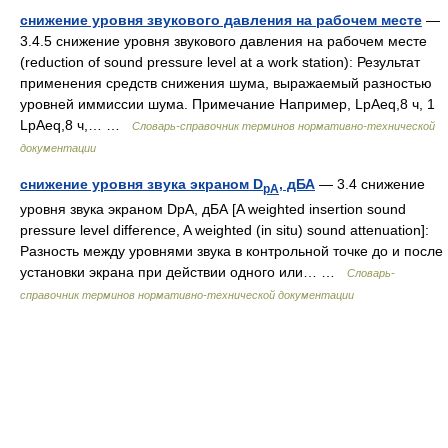
снижение уровня звукового давления на рабочем месте
—
3.4.5 снижение уровня звукового давления на рабочем месте
(reduction of sound pressure level at a work station): Результат
применения средств снижения шума, выражаемый разностью
уровней иммиссии шума. Примечание Например, LpАeq,8 ч, 1
LpАeq,8 ч,… …
Словарь-справочник терминов нормативно-технической
документации
снижение уровня звука экраном D
, дБА
— 3.4 снижение
pA
уровня звука экраном DpA, дБА [A weighted insertion sound
pressure level difference, A weighted (in situ) sound attenuation]:
Разность между уровнями звука в контрольной точке до и после
установки экрана при действии одного или… …
Словарь-
справочник терминов нормативно-технической документации